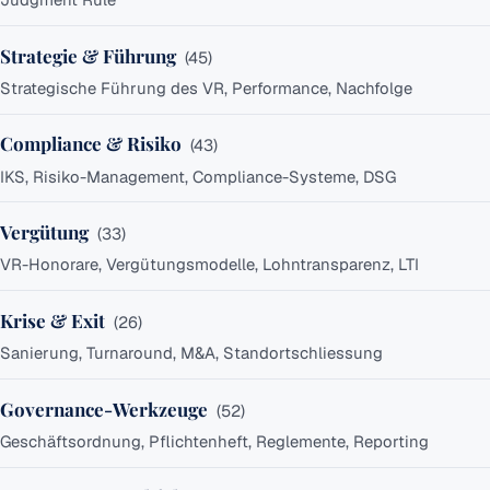
&
Haftung
Strategie & Führung
(
45
)
Strategie
Strategische Führung des VR, Performance, Nachfolge
&
Führung
Compliance & Risiko
(
43
)
Compliance
& Risiko
IKS, Risiko-Management, Compliance-Systeme, DSG
Vergütung
Vergütung
(
33
)
Krise
VR-Honorare, Vergütungsmodelle, Lohntransparenz, LTI
&
Exit
Krise & Exit
(
26
)
Governance-
Werkzeuge
Sanierung, Turnaround, M&A, Standortschliessung
Besetzung
Governance-Werkzeuge
(
52
)
&
Nachfolge
Geschäftsordnung, Pflichtenheft, Reglemente, Reporting
Zusammensetzung