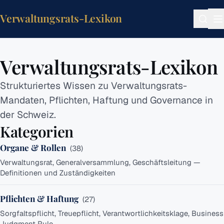
Verwaltungsrats-Lexikon
Verwaltungsrats-
Verwaltungsrats-Lexikon
Lexikon
Strukturiertes Wissen zu Verwaltungsrats-
Startseite
Mandaten, Pflichten, Haftung und Governance in
Feedback
der Schweiz.
Taxonomie
Kategorien
Über
Organe & Rollen
(
38
)
KATEGORIEN
Verwaltungsrat, Generalversammlung, Geschäftsleitung —
Definitionen und Zuständigkeiten
Organe
&
Pflichten & Haftung
(
27
)
Rollen
Sorgfaltspflicht, Treuepflicht, Verantwortlichkeitsklage, Business
Pflichten
Judgment Rule