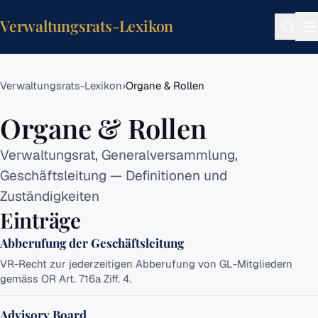
Verwaltungsrats-Lexikon
Verwaltungsrats-
Verwaltungsrats-Lexikon
›
Organe & Rollen
Lexikon
Organe & Rollen
Startseite
Verwaltungsrat, Generalversammlung,
Feedback
Taxonomie
Geschäftsleitung — Definitionen und
Über
Zuständigkeiten
Einträge
KATEGORIEN
Abberufung der Geschäftsleitung
Organe
VR-Recht zur jederzeitigen Abberufung von GL-Mitgliedern
&
gemäss OR Art. 716a Ziff. 4.
Rollen
Pflichten
Advisory Board