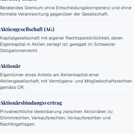
&
Beratendes Gremium ohne Entscheidungskompetenz und ohne
Haftung
formelle Verantwortung gegenüber der Gesellschaft.
Strategie
&
Aktiengesellschaft (AG)
Führung
Kapitalgesellschaft mit eigener Rechtspersönlichkeit, deren
Compliance
Eigenkapital in Aktien zerlegt ist, geregelt im Schweizer
& Risiko
Obligationenrecht.
Vergütung
Aktionär
Krise
&
Eigentümer eines Anteils am Aktienkapital einer
Exit
Aktiengesellschaft, mit Vermögens- und Mitgliedschaftsrechten
gemäss OR.
Governance-
Werkzeuge
Aktionärsbindungsvertrag
Besetzung
Privatrechtliche Vereinbarung zwischen Aktionären zu
&
Stimmrechten, Verkaufsrechten, Vorkaufsrechten und
Nachfolge
Nachfolgefragen.
Zusammensetzung